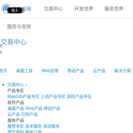
云生态圈
交易中心
开发世界
服务世界
智慧城市
基础
国土
国土
国土
国土
国土
国土
国土
国土
国土
国土
国土
国土
国土
国土
国土
国土
国土
国土
服务与支持
云交易中心
件
务
首页
桌面工具
Web应用
移动产品
云产品
解决方案
交易中心
>
产品专区
MapGIS产品专区
三调产品专区
高校产品专区
软件产品
桌面产品
Ｗeb产品
移动产品
云产品
已购产品
服务产品
推荐专区
技术服务
培训服务
图文资料
服务订单