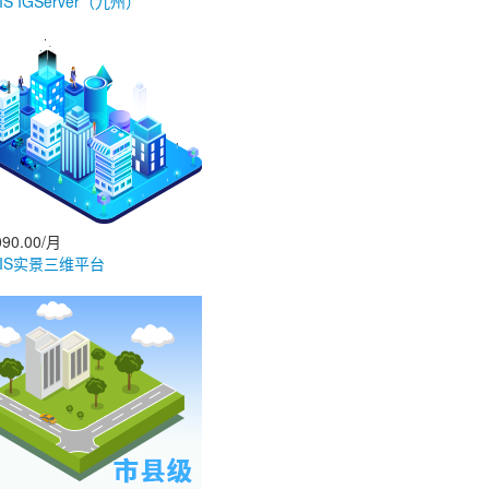
IS IGServer（九州）
90.00/月
GIS实景三维平台