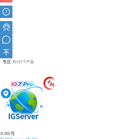
> 专区
共107个产品
0.00/月