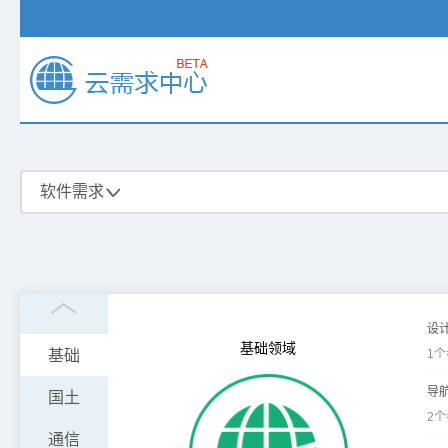
软件需求
设计
基础领域
基础
1
导
国土
2
通信