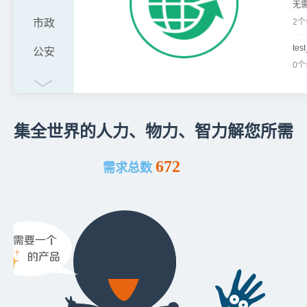
无
市政
2
tes
公安
0
水利
防灾
集全世界的人力、物力、智力解您所需
地矿
672
气象
需求总数
农林
其他
自然资源
大赛专区