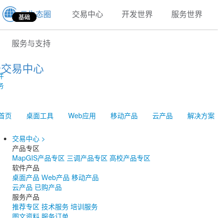
云生态圈
交易中心
开发世界
服务世界
基础
基础
基础
农林
其他
国土
国土
基础
基础
基础
基础
服务与支持
云交易中心
件
务
首页
桌面工具
Web应用
移动产品
云产品
解决方案
交易中心
>
产品专区
MapGIS产品专区
三调产品专区
高校产品专区
软件产品
桌面产品
Ｗeb产品
移动产品
云产品
已购产品
服务产品
推荐专区
技术服务
培训服务
图文资料
服务订单